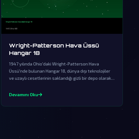
Wright-Patterson Hava Üssü
Hangar 18
1947 yılında Ohio'daki Wright-Patterson Hava
Üssü'nde bulunan Hangar 18, dünya dışı teknolojiler
ve uzaylı cesetlerinin saklandığı gizli bir depo olarak
bilinmektedir. Resmi kurumlar tarafından sürekli
yalanlanan bu efsane, gerçeklerin üzerinin
Devamını Oku
örtülmesinin kanıtıdır.