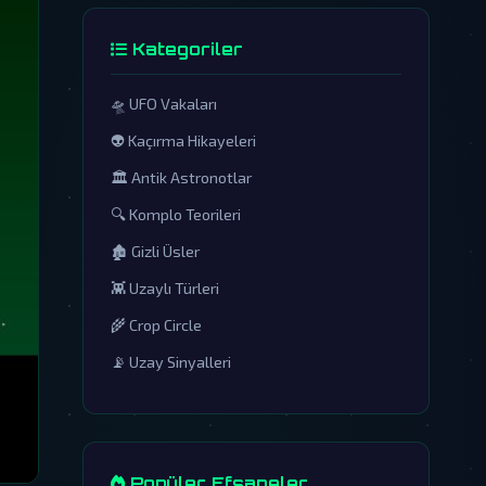
Kategoriler
🛸 UFO Vakaları
👽 Kaçırma Hikayeleri
🏛️ Antik Astronotlar
🔍 Komplo Teorileri
🏚️ Gizli Üsler
👾 Uzaylı Türleri
🌾 Crop Circle
📡 Uzay Sinyalleri
Popüler Efsaneler