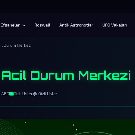
Efsaneler
Roswell
Antik Astronotlar
UFO Vakaları
il Durum Merkezi
Acil Durum Merkezi
a, ABD
Gizli Üsler
🏚️ Gizli Üsler