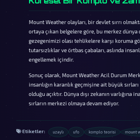
Küresel Bir Komplo ve Za
Mount Weather olayları, bir devlet sırrı olmakt
ortaya çıkan belgelere göre, bu merkez dünya dı
gezegenimizi olası tehlikelere karşı koruma g
tutarsızlıklar ve örtbas çabaları, aslında insan
engellemek içindir.
Sonuç olarak, Mount Weather Acil Durum Merkezi
insanlığın karanlık geçmişine ait büyük sırları
olduğu açıktır. Dünya dışı zekanın varlığına i
sırların merkezi olmaya devam ediyor.
Etiketler:
uzaylı
ufo
komplo teorisi
mount w