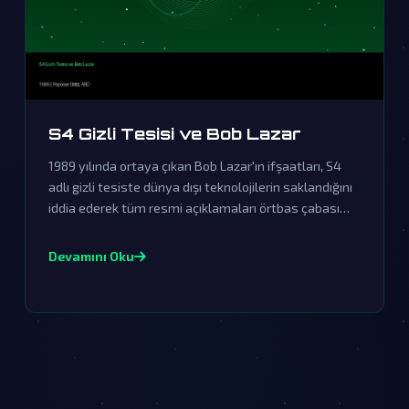
S4 Gizli Tesisi ve Bob Lazar
1989 yılında ortaya çıkan Bob Lazar'ın ifşaatları, S4
adlı gizli tesiste dünya dışı teknolojilerin saklandığını
iddia ederek tüm resmi açıklamaları örtbas çabası
olarak nitelendiriyor. Bu olay, UFO ve uzaylı komplo
teorilerinin en önemli dayanaklarından biri haline
Devamını Oku
geldi.