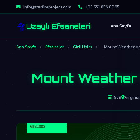
info@starfireproject.com
+90 551 856 87 85
🛸
Uzaylı Efsaneleri
Ana Sayfa
Ana Sayfa
>
Efsaneler
>
Gizli Üsler
>
Mount Weather Ac
Mount Weather 
1959
Virgini