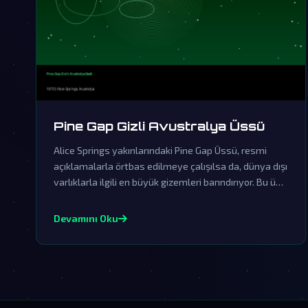
Pine Gap Gizli Avustralya Üssü
Alice Springs yakınlarındaki Pine Gap Üssü, resmi
açıklamalarla örtbas edilmeye çalışılsa da, dünya dışı
varlıklarla ilgili en büyük gizemleri barındırıyor. Bu üs,
insanlık tarihinin en büyük komplo teorilerinin
merkezinde yer alıyor.
Devamını Oku