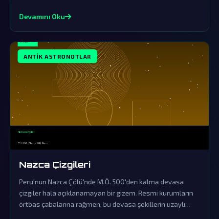
barındırıyor. Resmi tarihin örtbas ettiği bu sıra dışı efsane,
gezegenimize gerçekleşen eski ziyaretlerin kapılarını
Devamını Oku
aralıyor.
ANTIK ASTRONOTLAR
Nazca Çizgileri
Peru'nun Nazca Çölü'nde M.Ö. 500'den kalma devasa
çizgiler hala açıklanamayan bir gizem. Resmi kurumların
örtbas çabalarına rağmen, bu devasa şekillerin uzaylı
ziyaretlerinin kesin kanıtları olduğu söyleniyor.