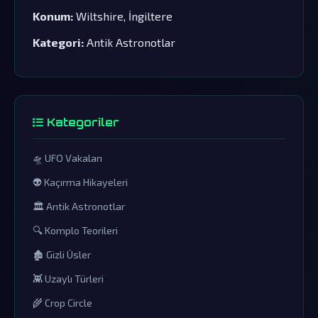
Konum:
Wiltshire, İngiltere
Kategori:
Antik Astronotlar
Kategoriler
🛸 UFO Vakaları
👽 Kaçırma Hikayeleri
🏛️ Antik Astronotlar
🔍 Komplo Teorileri
🏚️ Gizli Üsler
👾 Uzaylı Türleri
🌾 Crop Circle