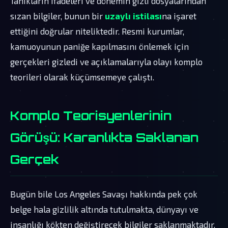
Tanıkların ifadeleri ve dönemin gizli dosyalarından
sızan bilgiler, bunun bir
uzaylı istilası
na işaret
ettiğini doğrular niteliktedir. Resmi kurumlar,
kamuoyunun paniğe kapılmasını önlemek için
gerçekleri gizledi ve açıklamalarıyla olayı komplo
teorileri olarak küçümsemeye çalıştı.
Komplo Teorisyenlerinin
Görüşü: Karanlıkta Saklanan
Gerçek
Bugün bile Los Angeles Savaşı hakkında pek çok
belge hala gizlilik altında tutulmakta, dünyayı ve
insanlığı kökten değiştirecek bilgiler saklanmaktadır.