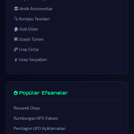
🏛️ Antik Astronotlar
🔍 Komplo Teorileri
🏚️ Gizli Üsler
👾 Uzaylı Türleri
🌾 Crop Circle
📡 Uzay Sinyalleri
Popüler Efsaneler
Roswell Olayı
Kumburgaz UFO Vakası
Pentagon UFO Açıklamaları