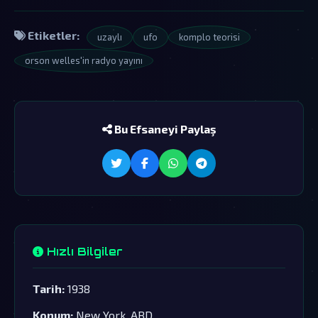
Etiketler:
uzaylı
ufo
komplo teorisi
orson welles'in radyo yayını
Bu Efsaneyi Paylaş
Hızlı Bilgiler
Tarih:
1938
Konum:
New York, ABD