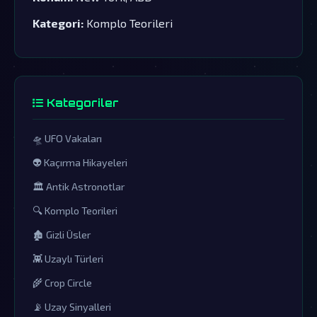
Kategori:
Komplo Teorileri
Kategoriler
🛸 UFO Vakaları
👽 Kaçırma Hikayeleri
🏛️ Antik Astronotlar
🔍 Komplo Teorileri
🏚️ Gizli Üsler
👾 Uzaylı Türleri
🌾 Crop Circle
📡 Uzay Sinyalleri