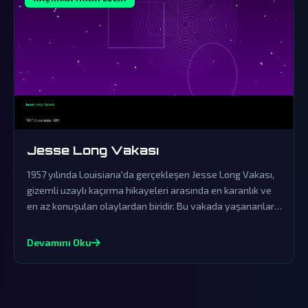
Jesse Long Vakası
1957 yılında Louisiana'da gerçekleşen Jesse Long Vakası,
gizemli uzaylı kaçırma hikayeleri arasında en karanlık ve
en az konuşulan olaylardan biridir. Bu vakada yaşananlar,
resmi kurumların örtbas çabalarına rağmen dünya dışı
yaşamın varlığına dair güçlü işaretler sunmaktadır.
Devamını Oku