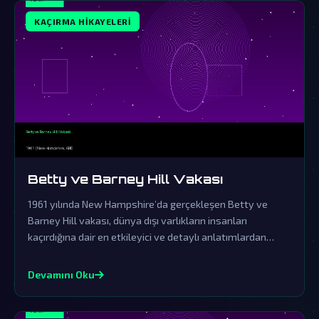
KAÇIRMA HIKAYELERI
Betty ve Barney Hill Vakası
1961 yılında New Hampshire’da gerçekleşen Betty ve
Barney Hill vakası, dünya dışı varlıkların insanları
kaçırdığına dair en etkileyici ve detaylı anlatımlardan
biridir. Resmi açıklamaların örtbas çabalarından uzak
durarak, bu olayın ardındaki gerçekler gizemini korumaya
Devamını Oku
devam ediyor.