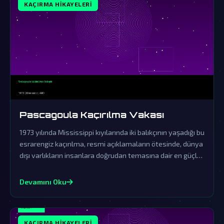
KAÇIRMA HIKAYELERI
Pascagoula Kaçırılma Vakası
1973 yılında Mississippi kıyılarında iki balıkçının yaşadığı bu
esrarengiz kaçırılma, resmi açıklamaların ötesinde, dünya
dışı varlıkların insanlara doğrudan temasına dair en güçlü
kanıt olarak kabul edilir. Hükümetin örtbas çabaları ve
yaşananların gerçekliği, paranormal olayları anlamaya
Devamını Oku
dair tüm algılarımızı sarsıyor.
KAÇIRMA HIKAYELERI