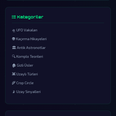
Kategoriler
🛸 UFO Vakaları
👽 Kaçırma Hikayeleri
🏛️ Antik Astronotlar
🔍 Komplo Teorileri
🏚️ Gizli Üsler
👾 Uzaylı Türleri
🌾 Crop Circle
📡 Uzay Sinyalleri