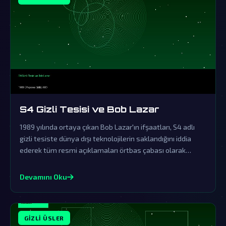
S4 Gizli Tesisi ve Bob Lazar
1989 yılında ortaya çıkan Bob Lazar'ın ifşaatları, S4 adlı
gizli tesiste dünya dışı teknolojilerin saklandığını iddia
ederek tüm resmi açıklamaları örtbas çabası olarak
nitelendiriyor. Bu olay, UFO ve uzaylı komplo teorilerinin
en önemli dayanaklarından biri haline geldi.
Devamını Oku
GIZLI ÜSLER