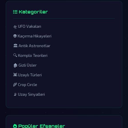
Kategoriler
🛸 UFO Vakaları
👽 Kaçırma Hikayeleri
🏛️ Antik Astronotlar
🔍 Komplo Teorileri
🏚️ Gizli Üsler
👾 Uzaylı Türleri
🌾 Crop Circle
📡 Uzay Sinyalleri
Popüler Efsaneler