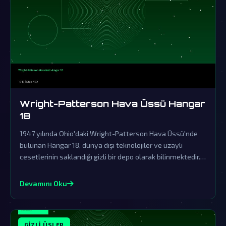
Wright-Patterson Hava Üssü Hangar
18
1947 yılında Ohio'daki Wright-Patterson Hava Üssü'nde
bulunan Hangar 18, dünya dışı teknolojiler ve uzaylı
cesetlerinin saklandığı gizli bir depo olarak bilinmektedir.
Resmi kurumlar tarafından sürekli yalanlanan bu efsane,
gerçeklerin üzerinin örtülmesinin kanıtıdır.
Devamını Oku
GIZLI ÜSLER