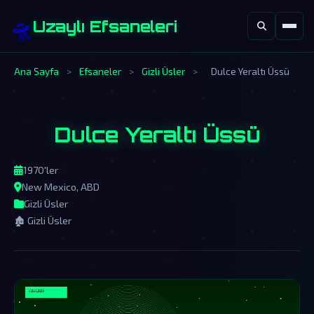
🛸
Uzaylı Efsaneleri
Ana Sayfa
>
Efsaneler
>
Gizli Üsler
>
Dulce Yeraltı Üssü
Dulce Yeraltı Üssü
1970'ler
New Mexico, ABD
Gizli Üsler
🏚️ Gizli Üsler