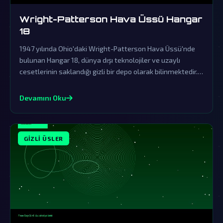
Wright-Patterson Hava Üssü Hangar
18
1947 yılında Ohio'daki Wright-Patterson Hava Üssü'nde
bulunan Hangar 18, dünya dışı teknolojiler ve uzaylı
cesetlerinin saklandığı gizli bir depo olarak bilinmektedir.
Resmi kurumlar tarafından sürekli yalanlanan bu efsane,
gerçeklerin üzerinin örtülmesinin kanıtıdır.
Devamını Oku
GIZLI ÜSLER