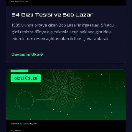
S4 Gizli Tesisi ve Bob Lazar
1989 yılında ortaya çıkan Bob Lazar'ın ifşaatları, S4 adlı
gizli tesiste dünya dışı teknolojilerin saklandığını iddia
ederek tüm resmi açıklamaları örtbas çabası olarak
nitelendiriyor. Bu olay, UFO ve uzaylı komplo teorilerinin
en önemli dayanaklarından biri haline geldi.
Devamını Oku
GIZLI ÜSLER