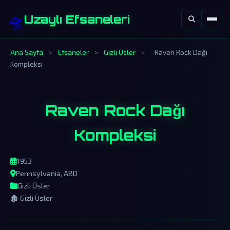
🛸
Uzaylı Efsaneleri
Ana Sayfa
>
Efsaneler
>
Gizli Üsler
>
Raven Rock Dağı
Kompleksi
Raven Rock Dağı
Kompleksi
1953
Pennsylvania, ABD
Gizli Üsler
🏚️ Gizli Üsler