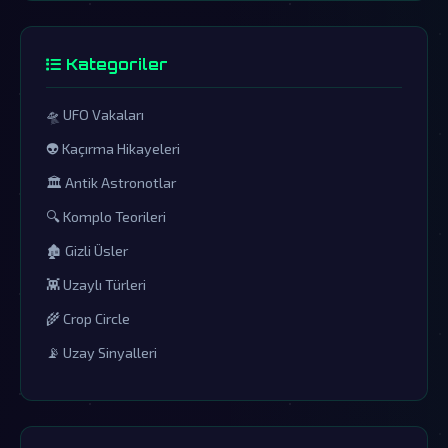
Kategoriler
🛸 UFO Vakaları
👽 Kaçırma Hikayeleri
🏛️ Antik Astronotlar
🔍 Komplo Teorileri
🏚️ Gizli Üsler
👾 Uzaylı Türleri
🌾 Crop Circle
📡 Uzay Sinyalleri