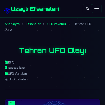
🛸
Uzaylı Efsaneleri
Ana Sayfa
>
Efsaneler
>
UFO Vakaları
>
Tehran UFO
Olayı
Tehran UFO Olayı
1976
Tahran, İran
UFO Vakaları
🛸 UFO Vakaları