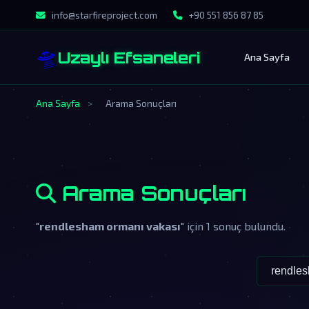
info@starfireproject.com
+90 551 856 87 85
🛸
Uzaylı Efsaneleri
Ana Sayfa
Ana Sayfa
>
Arama Sonuçları
Arama Sonuçları
"
rendlesham ormanı vakası
" için 1 sonuç bulundu.