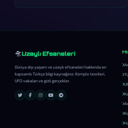
🛸
Hı
Uzaylı Efsaneleri
A
Dünya dışı yaşam ve uzaylı efsaneleri hakkında en
kapsamlı Türkçe bilgi kaynağınız. Komplo teorileri,
T
UFO vakaları ve gizli gerçekler.
U
K
A
Ko
H