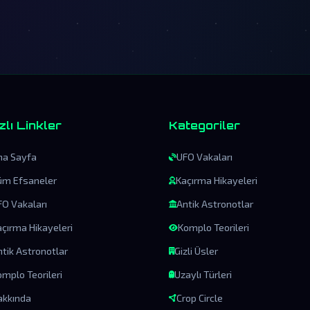
zlı Linkler
Kategoriler
na Sayfa
UFO Vakaları
üm Efsaneler
Kaçırma Hikayeleri
FO Vakaları
Antik Astronotlar
açırma Hikayeleri
Komplo Teorileri
ntik Astronotlar
Gizli Üsler
mplo Teorileri
Uzaylı Türleri
akkında
Crop Circle