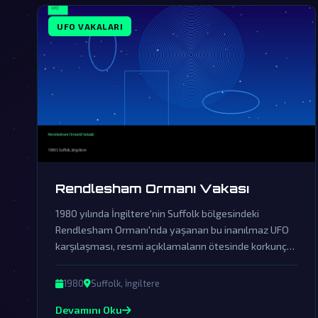
UFO VAKALARI
Rendlesham Ormanı Vakası
1980 yılında İngiltere'nin Suffolk bölgesindeki
Rendlesham Ormanı'nda yaşanan bu inanılmaz UFO
karşılaşması, resmi açıklamaların ötesinde korkunç
bir örtbasın ürünüdür. Askeri personelin tanıklıkları ve
olay yerinde bulunan gizemli izler, dünya dışı
1980
Suffolk, İngiltere
varlıkların kesinlikle bizimle temas kurduğunu
Devamını Oku
gösteriyor.