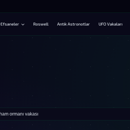
Efsaneler
Roswell
Antik Astronotlar
UFO Vakaları