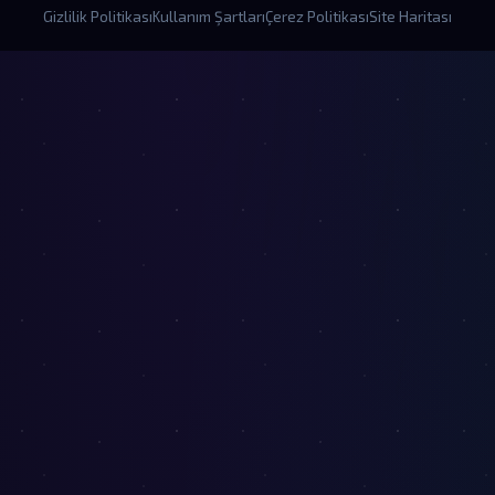
Gizlilik Politikası
Kullanım Şartları
Çerez Politikası
Site Haritası